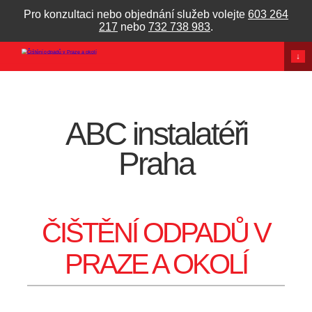
Pro konzultaci nebo objednání služeb volejte
603 264
217
nebo
732 738 983
.
↓
ABC instalatéři
Praha
ČIŠTĚNÍ ODPADŮ V
PRAZE A OKOLÍ