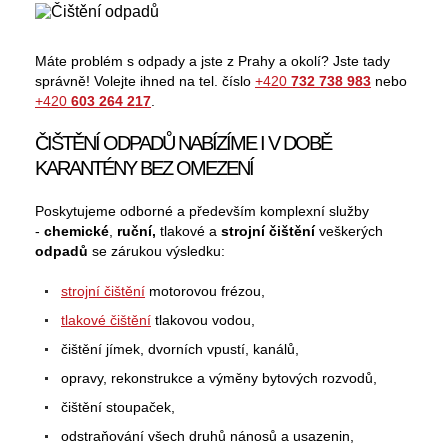
Máte problém s odpady a jste z Prahy a okolí? Jste tady
správně! Volejte ihned na tel. číslo
+420
732 738 983
nebo
+420
603 264 217
.
ČIŠTĚNÍ ODPADŮ NABÍZÍME I V DOBĚ
KARANTÉNY BEZ OMEZENÍ
Poskytujeme odborné a především
komplexní služby
-
chemické
,
ruční,
tlakové a
strojní čištění
veškerých
odpadů
se zárukou výsledku:
strojní čištění
motorovou frézou,
tlakové čištění
tlakovou vodou,
čištění jímek, dvorních vpustí, kanálů,
opravy, rekonstrukce a výměny bytových rozvodů,
čištění stoupaček,
odstraňování všech druhů nánosů a usazenin,