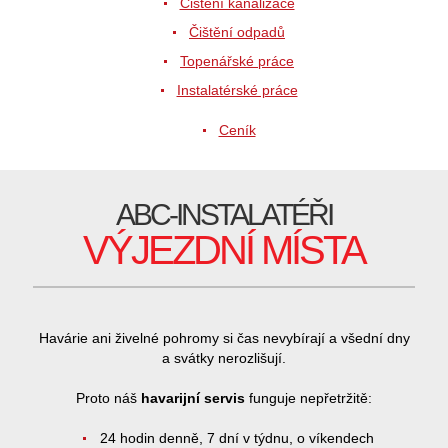
Čištění kanalizace
Čištění odpadů
Topenářské práce
Instalatérské práce
Ceník
ABC-INSTALATÉŘI
VÝJEZDNÍ MÍSTA
Havárie ani živelné pohromy si čas nevybírají a všední dny
a svátky nerozlišují.
Proto náš
havarijní servis
funguje nepřetržitě:
24 hodin denně, 7 dní v týdnu, o víkendech