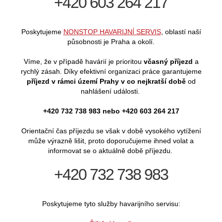
+420 603 264 217
Poskytujeme
NONSTOP HAVARIJNÍ SERVIS
, oblastí naší
působnosti je Praha a okolí.
Víme, že v případě havárií je prioritou
včasný příjezd
a
rychlý zásah. Díky efektivní organizaci práce garantujeme
příjezd v rámci území Prahy v co nejkratší době
od
nahlášení události.
+420 732 738 983 nebo +420 603 264 217
Orientační čas příjezdu se však v době vysokého vytížení
může výrazně lišit, proto doporučujeme ihned volat a
informovat se o aktuálně době příjezdu.
+420 732 738 983
Poskytujeme tyto služby havarijního servisu: