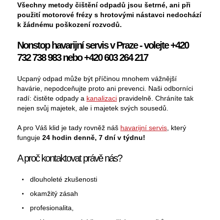
Všechny metody čištění odpadů jsou šetrné, ani při
použití motorové frézy s hrotovými nástavci nedochází
k žádnému poškození rozvodů.
Nonstop havarijní servis v Praze - volejte +420
732 738 983 nebo +420 603 264 217
Ucpaný odpad může být příčinou mnohem vážnější
havárie, nepodceňujte proto ani prevenci. Naši odborníci
radí: čistěte odpady a
kanalizaci
pravidelně. Chráníte tak
nejen svůj majetek, ale i majetek svých sousedů.
A pro Váš klid je tady rovněž náš
havarijní servis
, který
funguje
24 hodin denně, 7 dní v týdnu!
A proč kontaktovat právě nás?
dlouholeté zkušenosti
okamžitý zásah
profesionalita,