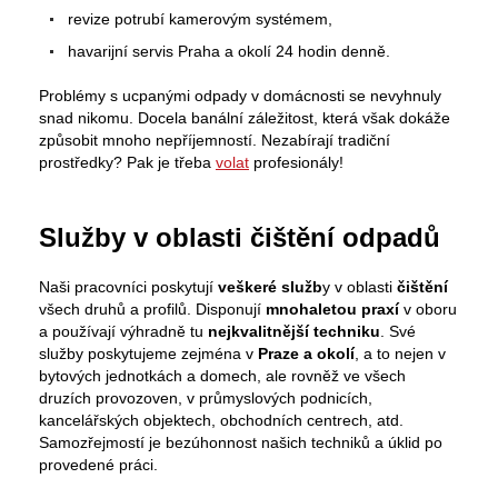
revize potrubí kamerovým systémem,
havarijní servis Praha a okolí 24 hodin denně.
Problémy s ucpanými odpady v domácnosti se nevyhnuly
snad nikomu. Docela banální záležitost, která však dokáže
způsobit mnoho nepříjemností. Nezabírají tradiční
prostředky? Pak je třeba
volat
profesionály!
Služby v oblasti čištění odpadů
Naši pracovníci poskytují
veškeré služb
y v oblasti
čištění
všech druhů a profilů. Disponují
mnohaletou praxí
v oboru
a používají výhradně tu
nejkvalitnější techniku
. Své
služby poskytujeme zejména v
Praze a okolí
, a to nejen v
bytových jednotkách a domech, ale rovněž ve všech
druzích provozoven, v průmyslových podnicích,
kancelářských objektech, obchodních centrech, atd.
Samozřejmostí je bezúhonnost našich techniků a úklid po
provedené práci.