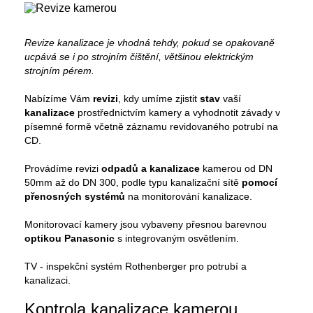
Revize kanalizace je vhodná tehdy, pokud se opakovaně
ucpává se i po strojním čištění, většinou elektrickým
strojním pérem.
Nabízíme Vám
revizi
, kdy umíme zjistit
stav
vaší
kanalizace
prostřednictvím kamery a vyhodnotit závady v
písemné formě včetně záznamu revidovaného potrubí na
CD.
Provádíme revizi
odpadů a kanalizace
kamerou od DN
50mm až do DN 300, podle typu kanalizační sítě
pomocí
přenosných systémů
na monitorování kanalizace.
Monitorovací kamery jsou vybaveny přesnou barevnou
optikou Panasonic
s integrovaným osvětlením.
TV - inspekční systém Rothenberger pro potrubí a
kanalizaci.
Kontrola kanalizace kamerou