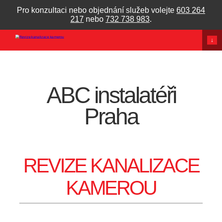
Pro konzultaci nebo objednání služeb volejte
603 264
217
nebo
732 738 983
.
↓
ABC instalatéři
Praha
REVIZE KANALIZACE
KAMEROU