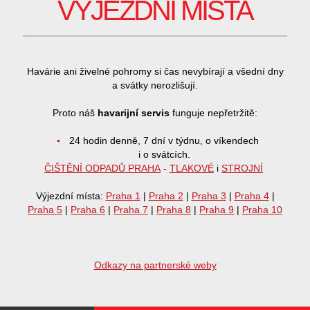
VÝJEZDNÍ MÍSTA
Havárie ani živelné pohromy si čas nevybírají a všední dny
a svátky nerozlišují.
Proto náš
havarijní servis
funguje nepřetržitě:
24 hodin denně, 7 dní v týdnu, o víkendech
i o svátcích.
ČIŠTĚNÍ ODPADŮ PRAHA
-
TLAKOVÉ
i
STROJNÍ
Výjezdní místa:
Praha 1
|
Praha 2
|
Praha 3
|
Praha 4
|
Praha 5
|
Praha 6
|
Praha 7
|
Praha 8
|
Praha 9
|
Praha 10
Odkazy na partnerské weby